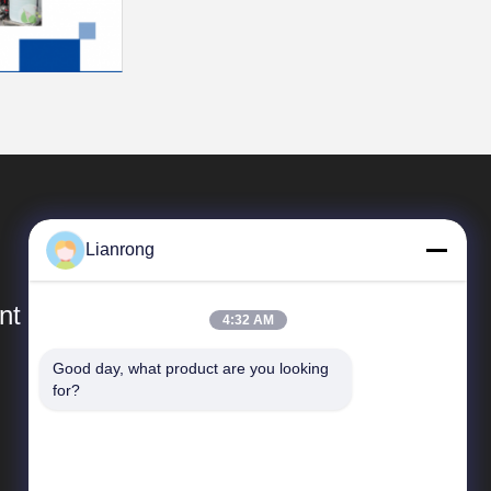
Lianrong
t Co., Ltd
4:32 AM
Good day, what product are you looking 
Tautan Cepat
for?
Profil Perusahaan
Tur Pabrik