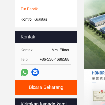
Tur Pabrik
Kontrol Kualitas
Kontak
Kontak:
Mrs. Elinor
Telp:
+86-536-4686588
Bicara Sekarang
Kirimkan kepada kami