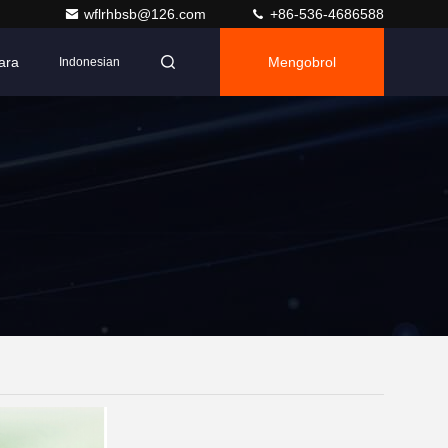
wflrhbsb@126.com
+86-536-4686588
ara
Mengobrol
Indonesian