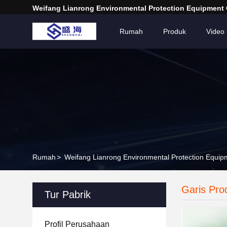
Weifang Lianrong Environmental Protection Equipment 
Rumah
Produk
Video
Rumah
>
Weifang Lianrong Environmental Protection Equipm
Garis Pro
Tur Pabrik
Profil Perusahaan